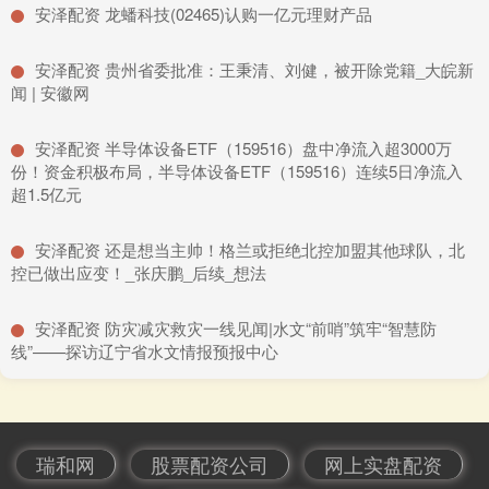
​安泽配资 龙蟠科技(02465)认购一亿元理财产品
​安泽配资 贵州省委批准：王秉清、刘健，被开除党籍_大皖新
闻 | 安徽网
​安泽配资 半导体设备ETF（159516）盘中净流入超3000万
份！资金积极布局，半导体设备ETF（159516）连续5日净流入
超1.5亿元
​安泽配资 还是想当主帅！格兰或拒绝北控加盟其他球队，北
控已做出应变！_张庆鹏_后续_想法
​安泽配资 防灾减灾救灾一线见闻|水文“前哨”筑牢“智慧防
线”——探访辽宁省水文情报预报中心
瑞和网
股票配资公司
网上实盘配资