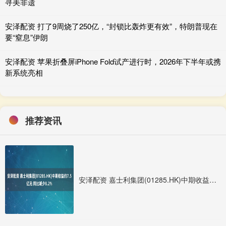
寻美非遗
安泽配资 打了9周烧了250亿，“封锁比轰炸更有效”，特朗普现在
要“窒息”伊朗
安泽配资 苹果折叠屏iPhone Fold试产进行时，2026年下半年或携
新系统亮相
推荐资讯
安泽配资 嘉士利集团(01285.HK)中期收益约7.5亿元 同比减少8.2%