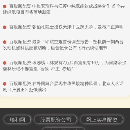
​百股顺配资 中集安瑞科与江苏中纯氢能达成战略合作 首个共
建绿氢项目即将落地新疆
​百股顺配资 张伯礼院士授权天津中医药大学，发布严正声明
​百股顺配资 最新！印航空难首份调查报告：坠机前一刻两台
发动机燃料供应被切断，语音记录公布飞行员谈话细节......
​百股顺配资 琅琊榜：林燮有7万兵而霓凰有10万，为何梁帝强
娶林乐瑶不娶霓凰_言侯_郡主_赤焰军
​百股顺配资 在外国舞台展现中华民族精神风骨，北京人艺话
剧《张居正》赴俄演出
瑞和网
股票配资公司
网上实盘配资