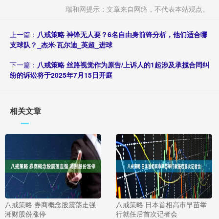
瑞和网提示：文章来自网络，不代表本站观点。
上一篇：
八戒策略 神锋无人要？6名自由身前锋分析，他们适合哪
支球队？_杰米·瓦尔迪_英超_进球
下一篇：
八戒策略 丝路视觉作为原告/上诉人的1起涉及承揽合同纠
纷的诉讼将于2025年7月15日开庭
相关文章
八戒策略 券商概念股震荡走强
八戒策略 日本首相高市早苗举
湘财股份涨停
行就任后首次记者会