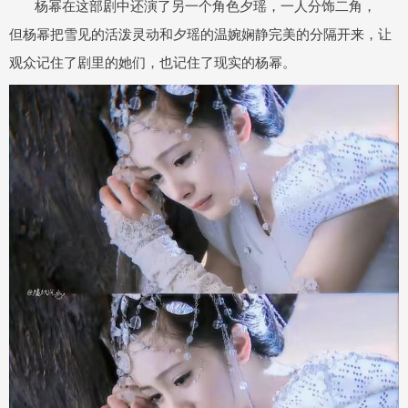
杨幂在这部剧中还演了另一个角色夕瑶，一人分饰二角，
但杨幂把雪见的活泼灵动和夕瑶的温婉娴静完美的分隔开来，让
观众记住了剧里的她们，也记住了现实的杨幂。