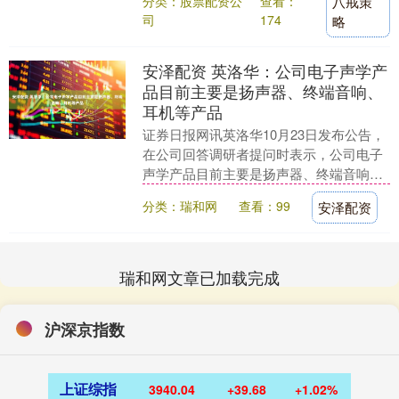
分类：股票配资公
查看：
八戒策
司
174
略
安泽配资 英洛华：公司电子声学产
品目前主要是扬声器、终端音响、
耳机等产品
证券日报网讯英洛华10月23日发布公告，
在公司回答调研者提问时表示，公司电子
声学产品目前主要是扬声器、终端音响、
耳机等产品。未来将进一步开拓车载高端
分类：瑞和网
查看：99
安泽配资
音响，在消费....
瑞和网文章已加载完成
沪深京指数
上证综指
3940.04
+39.68
+1.02%