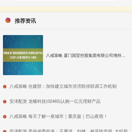
推荐资讯
八戒策略 厦门国贸控股集团有限公司增持正通汽车(01728)约1.6亿股 每股作价0.15港元
​八戒策略 住建部：加快建立城市洪涝联排联调工作机制
​安泽配资 龙蟠科技(02465)认购一亿元理财产品
​八戒策略 每天了解一座城市｜重庆篇｜巴山夜雨！
​安泽配资 贵州省委批准：王秉清、刘健，被开除党籍_大皖新